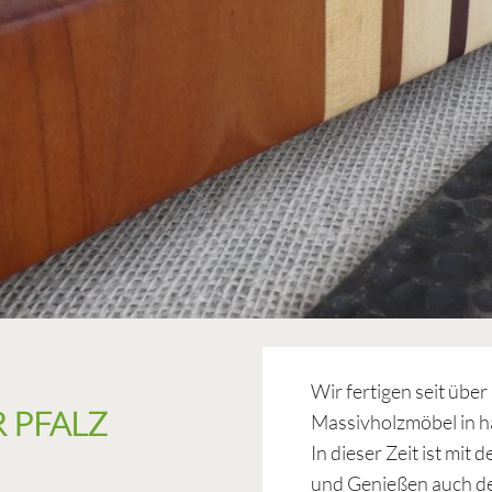
Wir fertigen seit übe
 PFALZ
Massivholzmöbel in h
In dieser Zeit ist mi
und Genießen auch d