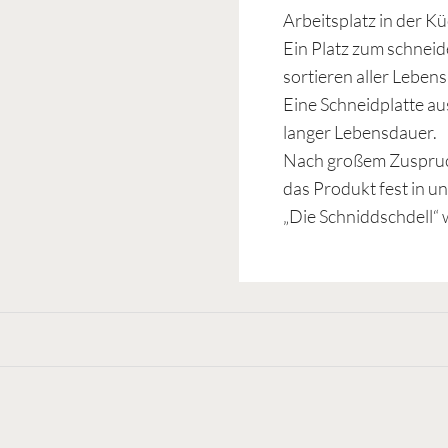
Arbeitsplatz in der K
Ein Platz zum schnei
sortieren aller Lebens
Eine Schneidplatte au
langer Lebensdauer.
Nach großem Zuspruc
das Produkt fest in un
„Die Schniddschdell“